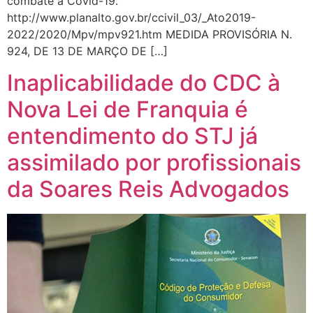
combate a Covid-19.
http://www.planalto.gov.br/ccivil_03/_Ato2019-
2022/2020/Mpv/mpv921.htm MEDIDA PROVISÓRIA N.
924, DE 13 DE MARÇO DE […]
Inaplicabilidade do CDC à
Nova Lei de Franquia é
entendimento do STJ já
assimilado por profissionais
da Soares Reis Advogados